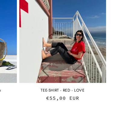
n
TEE-SHIRT - RED - LOVE
Regular
€55,00 EUR
price