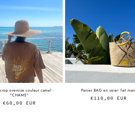
 crop oversize couleur camel -
Panier BAG en osier- fait mai
"CHAMS"
Regular
€110,00 EUR
Regular
€60,00 EUR
price
price