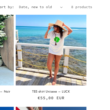
g
i
ort by:
8 products
o
n
 – Noir
TEE-shirt Unisexe – LUCK
Regular
€55,00 EUR
price