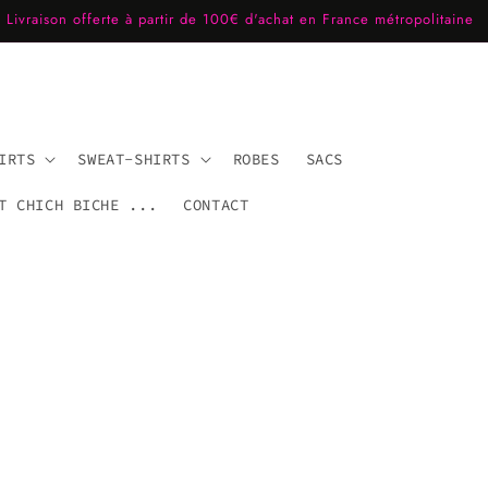
Livraison offerte à partir de 100€ d'achat en France métropolitaine
IRTS
SWEAT-SHIRTS
ROBES
SACS
T CHICH BICHE ...
CONTACT