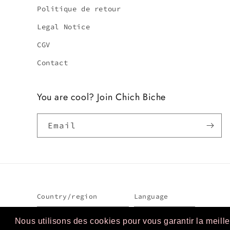
Politique de retour
Legal Notice
CGV
Contact
You are cool? Join Chich Biche
Email
Country/region
Language
France | EUR €
English
Nous utilisons des cookies pour vous garantir la meille