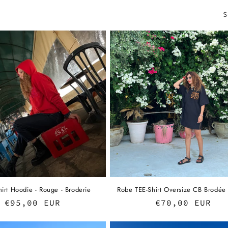
S
irt Hoodie - Rouge - Broderie
Robe TEE-Shirt Oversize CB Brodée
Regular
€95,00 EUR
Regular
€70,00 EUR
price
price