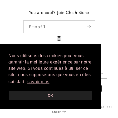
You are cool? Join Chich Biche
E-mail
Instagram
Nous utilisons des cookies pour vous
garantir la meilleure expérience sur notre
Pays/région
Langue
site web. Si vous continuez à utiliser ce
France | EUR €
Français
site, nous supposerons que vous en êtes
satisfait.
savoir plus
Moyens
de
OK
paiement
© 2026,
Chichbiche
Commerce électronique propulsé par
Shopify