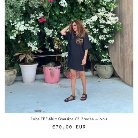
t
i
o
n
:
Robe TEE-Shirt Oversize CB Brodée – Noir
Prix
€70,00 EUR
habituel